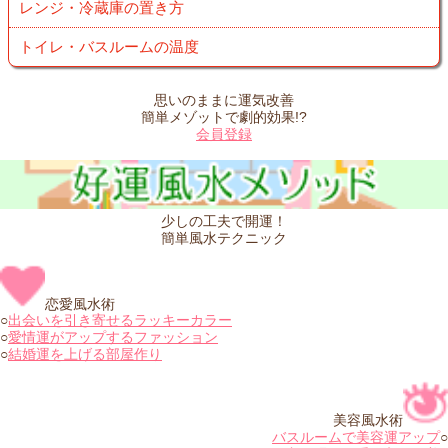
レンジ・冷蔵庫の置き方
トイレ・バスルームの温度
思いのままに運気改善
簡単メゾットで劇的効果!?
会員登録
少しの工夫で開運！
簡単風水テクニック
恋愛風水術
○
出会いを引き寄せるラッキーカラー
○
愛情運がアップするファッション
○
結婚運を上げる部屋作り
美容風水術
バスルームで美容運アップ
○