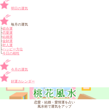
明日の運気
毎月の運気
├
総合運
├
恋愛運
├
結婚運
├
金財運
├
対人運
├
ハッピー方位
└
今日の相性
今月の運気
好運カレンダー
恋愛・結婚・愛情運を占い
風水術で運気をアップ