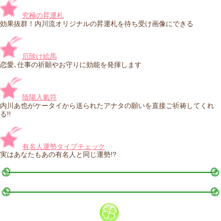
究極の昇運札
効果抜群！内川流オリジナルの昇運札を待ち受け画像にできる
厄除け絵馬
恋愛､仕事の祈願やお守りに効能を発揮します
陰陽入氣符
内川あ也がケータイから送られたアナタの願いを直接ご祈祷してくれ
る!!
有名人運勢タイプチェック
実はあなたもあの有名人と同じ運勢!?