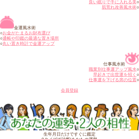
良い眠りで手に入れる美
○
肌荒れ改善風水術
○
金運風水術
○
お金がたまるお財布選び
○
通帳や印鑑の最適な置き場所
○
丸い置き時計で金運アップ
仕事風水術
職業別仕事運アップ風水
○
早起きで出世運を招く
○
仕事運を下げる席の位置
○
会員登録
生年月日だけですぐに鑑定